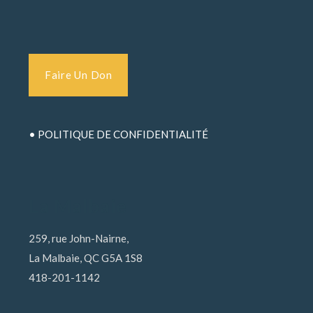
Faire Un Don
• POLITIQUE DE CONFIDENTIALITÉ
La Malbaie
259, rue John-Nairne,
La Malbaie, QC G5A 1S8
418-201-1142
_______________________________