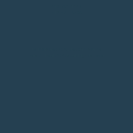
418-201-1142
418-435-6200
La Malbaie : 259, rue John-Nairne
Baie St-Paul : 954, boul. Mgr de Laval