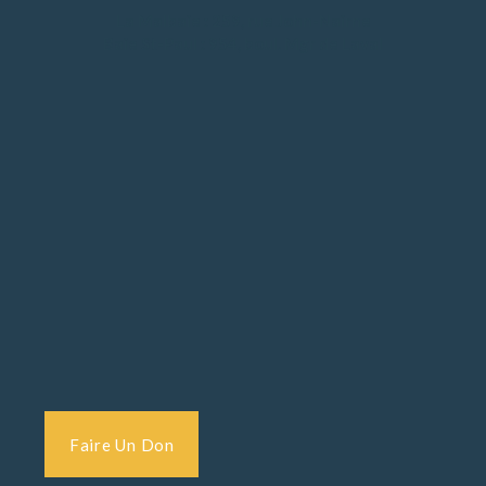
La Malbaie : 259, rue John-Nairne
Baie St-Paul : 954, boul. Mgr de Laval
Faire Un Don