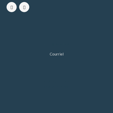
info@leveil.ca
Courriel
418-201-1142
418-435-6200