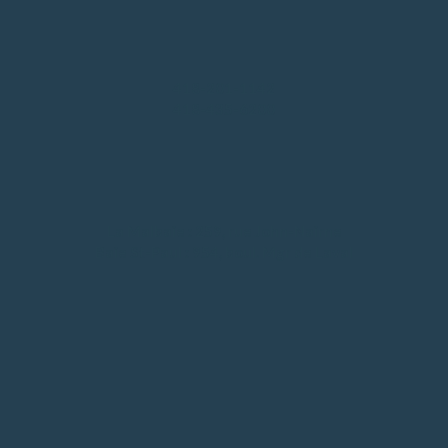
418-201-1142
418-435-6200
La Malbaie : 259, rue John-Nairne
Baie St-Paul : 954, boul. Mgr de Laval