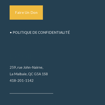
Faire Un Don
• POLITIQUE DE CONFIDENTIALITÉ
La Malbaie
259, rue John-Nairne,
La Malbaie, QC G5A 1S8
418-201-1142
_______________________________
Baie-Saint-Paul