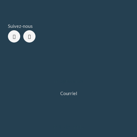
Suivez-nous
info@leveil.ca
Courriel
418-201-1142
418-435-6200